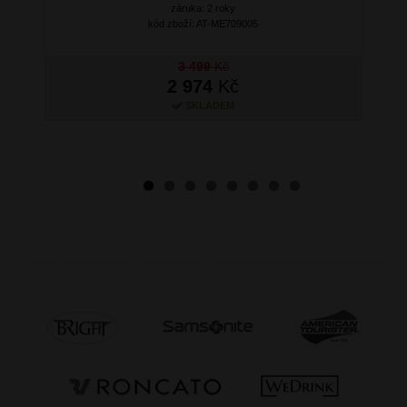
záruka: 2 roky
kód zboží: AT-ME709005
3 499
Kč
2 974
Kč
SKLADEM