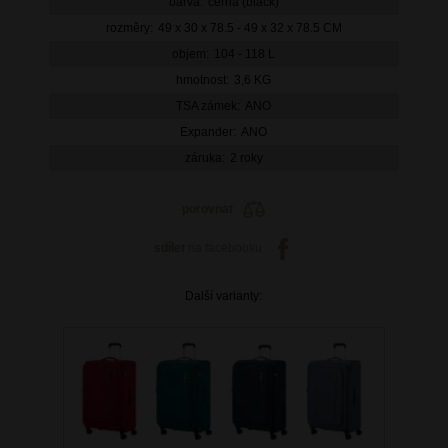
barva:
černá (black)
rozměry:
49 x 30 x 78.5 - 49 x 32 x 78.5 CM
objem:
104 - 118 L
hmotnost:
3,6 KG
TSA zámek:
ANO
Expander:
ANO
záruka:
2 roky
porovnat
sdílet
na facebooku
Další varianty: