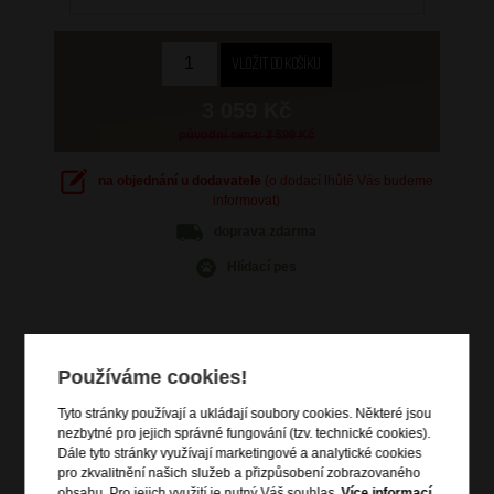
3 059 Kč
původní cena: 3 599 Kč
na objednání u dodavatele
(o dodací lhůtě Vás budeme
informovat)
doprava
zdarma
Hlídací pes
Používáme cookies!
Informace o výrobku
Tyto stránky používají a ukládají soubory cookies. Některé jsou
vstup na zip
nezbytné pro jejich správné fungování (tzv. technické cookies).
Dále tyto stránky využívají marketingové a analytické cookies
dvě čelní zipové kapsy
pro zkvalitnění našich služeb a přizpůsobení zobrazovaného
vrchní a boční madlo do ruky
obsahu. Pro jejich využití je nutný Váš souhlas.
Více informací