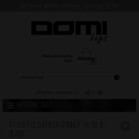
Doručení
Platba
Prodejny
Kontakty
B2B
Nákupní taška
0
Kč
přihlášení
/
registrace
KČ
/
€
Kategorie zboží
AT Kufr Cloudrider Spinner 78/30 Jet
Black