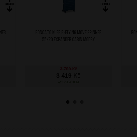
ner
RONCATO Kufr B-Flying Move Spinner
RO
55/20 Expander Cabin Modrý
3 799
Kč
3 419
Kč
SKLADEM