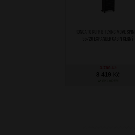
RONCATO Kufr B-Flying Move Spin
55/20 Expander Cabin Černý
3 799
Kč
3 419
Kč
SKLADEM