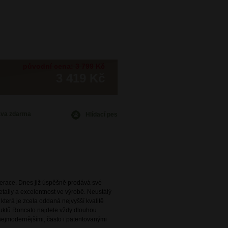
původní cena: 3 799 Kč
3 419 Kč
ava
zdarma
Hlídací pes
enerace. Dnes již úspěšně prodává své
taily a excelentnost ve výrobě. Neustálý
terá je zcela oddaná nejvyšší kvalitě
uktů Roncato najdete vždy dlouhou
 nejmodernějšími, často i patentovanými