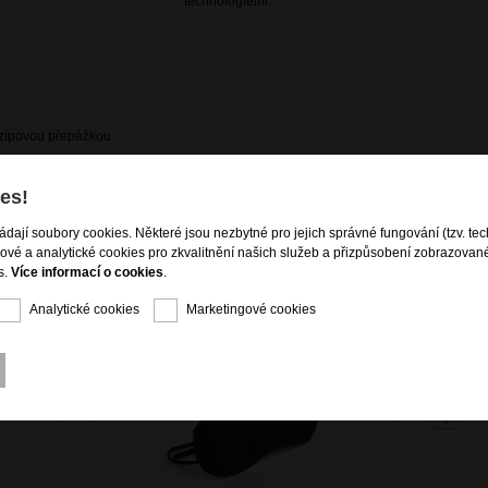
technologiemi.
é zipovou přepážkou
es!
ládají soubory cookies. Některé jsou nezbytné pro jejich správné fungování (tzv. tec
gové a analytické cookies pro zkvalitnění našich služeb a přizpůsobení zobrazovan
s.
Více informací o cookies
.
Analytické cookies
Marketingové cookies
AKCE - 50%