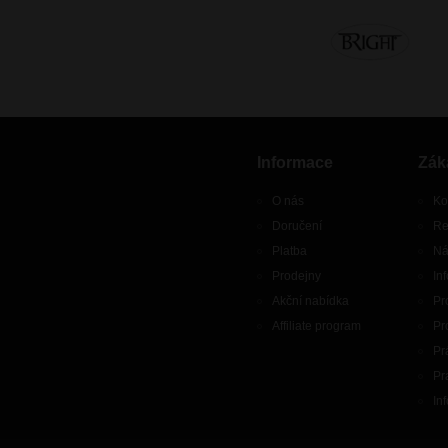
Informace
Zák
O nás
Ko
Doručení
Re
Platba
Ná
Prodejny
In
Akční nabídka
Pr
Affiliate program
Pr
Pr
Pr
In