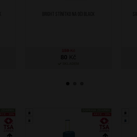
k
BRIGHT Stínítko na oči Black
SA
159
Kč
80
Kč
SKLADEM
A ZDARMA
DOPRAVA ZDARMA
KCE - 10%
AKCE - 10%