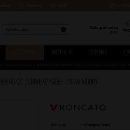
odejny
Kontakty
B2B
+420 6
Nákupní taška
0
Kč
CESTOVÁNÍ
NOTEBOOK
DOPLŇKY
DÁ
u
>
Skořepinové kufry
>
RONCATO Kufr Butterfly Spinner 55/20 Cabin Expander Tmavě 
nner 55/20 Cabin Expander Tmavě Modrý
kategorie:
Skořepinové kufry