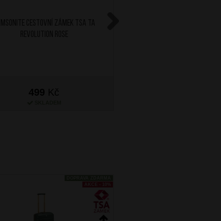
MSONITE Cestovní zámek TSA TA
SAMSONITE Sada cestovní
Revolution Rose
Pale Rose Pink
Next
499
Kč
399
Kč
SKLADEM
SKLADEM
DOPRAVA ZDARMA
AKCE - 10%