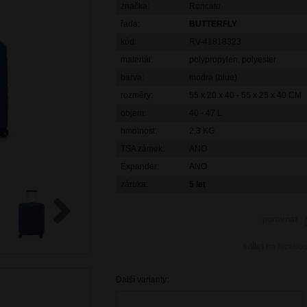
značka:
Roncato
řada:
BUTTERFLY
kód:
RV-41818323
materiál:
polypropylen, polyester
barva:
modrá (blue)
rozměry:
55 x 20 x 40 - 55 x 25 x 40 CM
objem:
40 - 47 L
hmotnost:
2,3 KG
TSA zámek:
ANO
Expander:
ANO
záruka:
5 let
porovnat
Next
sdílet
na facebo
Další varianty: