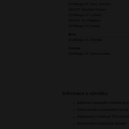
DOMIbags OC Nový Smíchov
BRIGHT Westfield Chodov
DOMIbags OC Letňany
BRIGHT OC Palladium
DOMIbags OC Arkády
Brno
DOMIbags OC Olympia
Ostrava
DOMIbags OC Nová Karolina
Informace o výrobku
kabinové zavazadlo vhodné na pa
hlavní prostor uzavíratelný na zip
integrovaný 3-kódový TSA zámek
horní a boční vyztužené držadlo