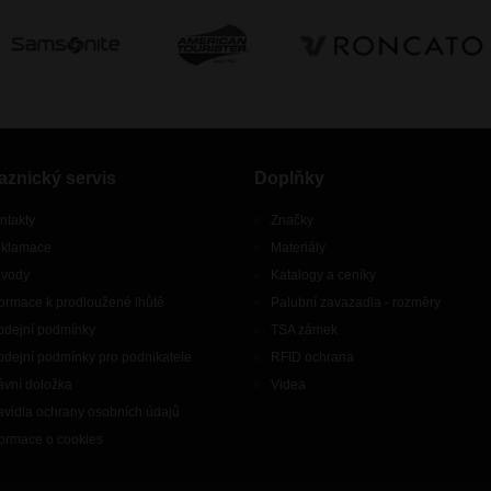
aznický servis
Doplňky
ntakty
Značky
klamace
Materiály
vody
Katalogy a ceníky
formace k prodloužené lhůtě
Palubní zavazadla - rozměry
odejní podmínky
TSA zámek
odejní podmínky pro podnikatele
RFID ochrana
ávní doložka
Videa
avidla ochrany osobních údajů
formace o cookies