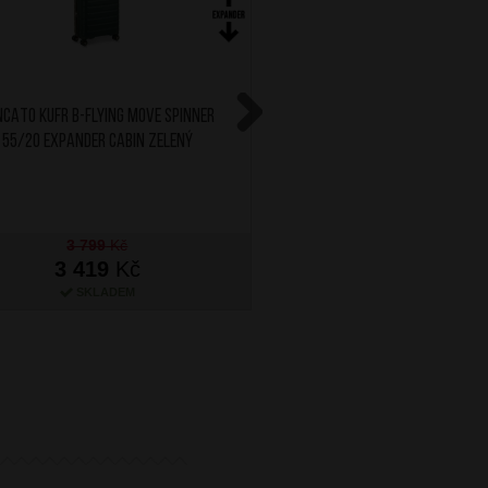
NCATO Kufr B-Flying Move Spinner
AT Kufr Air Move Spinner 
55/20 Expander Cabin Zelený
Black
Next
3 799
Kč
3 419
Kč
3 399
Kč
SKLADEM
NA OBJEDNÁN