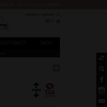
08 455 705
nad 2000 Kč doprava
ZDARMA
!
přihlášení
/
registrace
KČ
/
€
RKOVÉ POUKAZY
ZNAČKY
Modrý