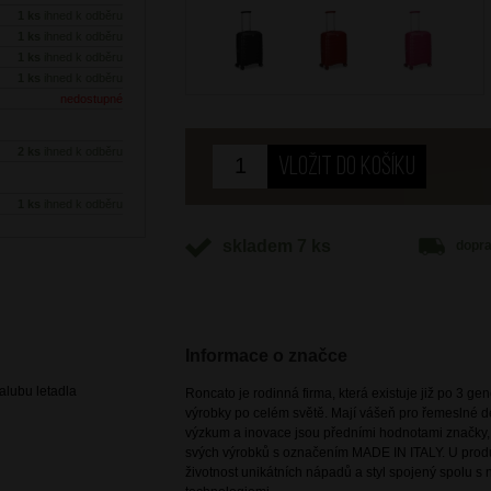
1 ks
ihned k odběru
1 ks
ihned k odběru
1 ks
ihned k odběru
1 ks
ihned k odběru
nedostupné
2 ks
ihned k odběru
1 ks
ihned k odběru
skladem 7 ks
dopr
Informace o značce
lubu letadla
Roncato je rodinná firma, která existuje již po 3 g
výrobky po celém světě. Mají vášeň pro řemeslné de
výzkum a inovace jsou předními hodnotami značky, k
svých výrobků s označením MADE IN ITALY. U prod
životnost unikátních nápadů a styl spojený spolu s