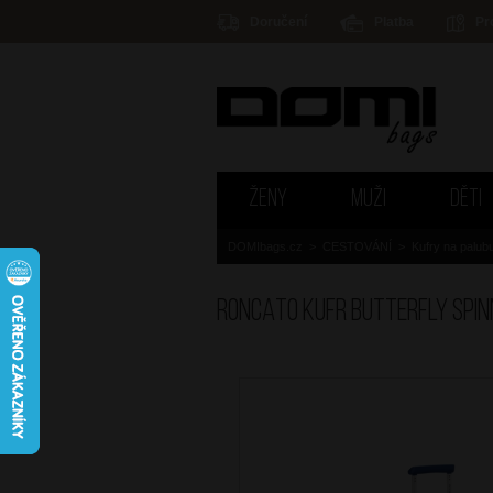
Doručení
Platba
Pr
ŽENY
MUŽI
DĚTI
DOMIbags.cz
>
CESTOVÁNÍ
>
Kufry na palub
RONCATO Kufr Butterfly Spi