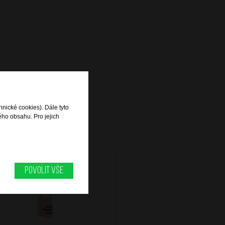
hnické cookies). Dále tyto
ého obsahu. Pro jejich
Povolit vše