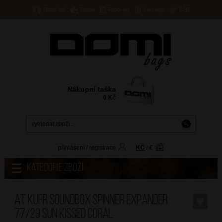
Doručení
Platba
Prodejny
Kontakty
B2B
Nákupní taška
0
Kč
přihlášení
/
registrace
KČ
/
€
Kategorie zboží
AT Kufr Soundbox Spinner Expander
77/29 Sun Kissed Coral