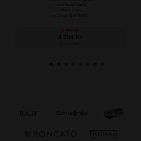
barva: černá (black)
záruka: 3 roky
kód zboží: AT-MI009007
5 099
Kč
4 334
Kč
SKLADEM