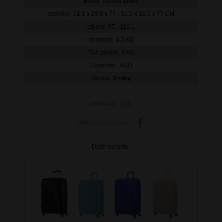
barva:
růžová (pink)
rozměry:
51.5 x 29.5 x 77 - 51.5 x 32.5 x 77 CM
objem:
97 - 110 L
hmotnost:
4,2 KG
TSA zámek:
ANO
Expander:
ANO
záruka:
3 roky
porovnat
sdílet
na facebooku
Další varianty: