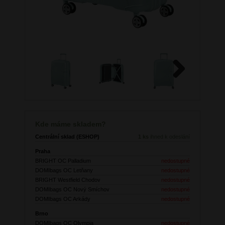
Next
Kde máme skladem?
Centrální sklad (ESHOP)
1 ks
ihned k odeslání
Praha
BRIGHT OC Palladium
nedostupné
DOMIbags OC Letňany
nedostupné
BRIGHT Westfield Chodov
nedostupné
DOMIbags OC Nový Smíchov
nedostupné
DOMIbags OC Arkády
nedostupné
Brno
DOMIbags OC Olympia
nedostupné