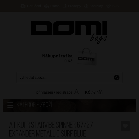
Doručení
Platba
Prodejny
Kontakty
B2B
Nákupní taška
0
Kč
přihlášení
/
registrace
KČ
/
€
Kategorie zboží
AT Kufr Starvibe Spinner 67/27
Expander Metallic Surf Blue