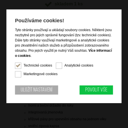
skladem 1 ks
doprava
zdarma
Používáme cookies!
Hlídací pes
Tyto stránky používají a ukládají soubory cookies. Některé jsou
nezbytné pro jejich správné fungování (tzv. technické cookies).
Dále tyto stránky využívají marketingové a analytické cookies
pro zkvalitnění našich služeb a přizpůsobení zobrazovaného
obsahu. Pro jejich využití je nutný Váš souhlas.
Více informací
Informace o výrobku
o cookies
.
vstup na zip
Technické cookies
Analytické cookies
3bodový pevný TSA zámek
Marketingové cookies
4 dvojitá rotační kolečka
2 hluboké hlavní prostory na zip
Uložit nastavení
Povolit vše
vysouvací polohovatelná trolej
chrániče dna
horní a boční držadlo do ruky
integrovaná jmenovka
křížové pásy pro upevnění obsahu na jednom víku
vnitřní zipová kapsa