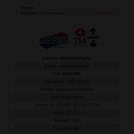
Ostrava
DOMIbags OC Nová Karolina
nedostupné
kategorie:
Skořepinové kufry
značka:
American Tourister
řada:
STARVIBE
kód výrobce:
146371/A367
materiál:
polypropylen, Recyclex
barva:
modrá (blue)
rozměry:
46 x 27 x 67 - 46 x 30 x 67 CM
objem:
70 - 77 L
hmotnost:
3 KG
TSA zámek:
ANO