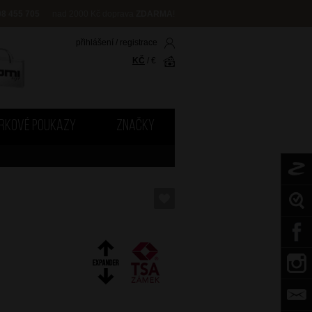
08 455 705
nad 2000 Kč doprava
ZDARMA
!
přihlášení
/
registrace
KČ
/
€
RKOVÉ POUKAZY
ZNAČKY