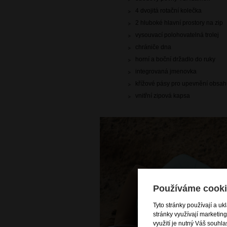
4 dvojitá rotační kolečka
2 hluboké hlavní prostory na zip
vysouvací polohovatelná trolej
chrániče dna
horní a boční držadlo do ruky
integrovaná jmenovka
křížové pásy pro upevnění obsah
vnitřní zipová kapsa
Používáme cooki
Tyto stránky používají a uk
stránky využívají marketin
využití je nutný Váš souhla