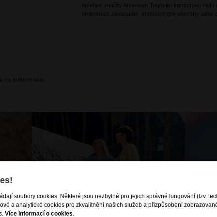
kolekce značky American Tourister kombinaci stylu a
cestovních zavazadel, ideálních pro všechny vaše d
u na jednom víku
es!
ládají soubory cookies. Některé jsou nezbytné pro jejich správné fungování (tzv. tec
gové a analytické cookies pro zkvalitnění našich služeb a přizpůsobení zobrazovan
s.
Více informací o cookies
.