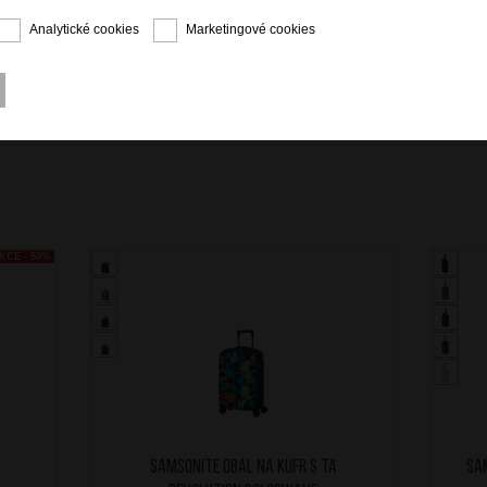
Analytické cookies
Marketingové cookies
KCE - 50%
SAMSONITE Obal na kufr S TA
SA