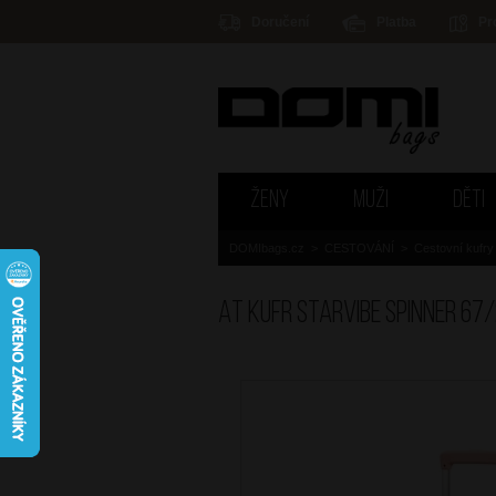
Doručení
Platba
Pr
ŽENY
MUŽI
DĚTI
DOMIbags.cz
>
CESTOVÁNÍ
>
Cestovní kufry
AT Kufr Starvibe Spinner 67