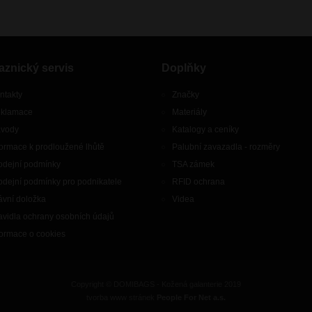
aznický servis
Doplňky
ntakty
Značky
klamace
Materiály
vody
Katalogy a ceníky
formace k prodloužené lhůtě
Palubní zavazadla - rozměry
odejní podmínky
TSA zámek
odejní podmínky pro podnikatele
RFID ochrana
ávní doložka
Videa
avidla ochrany osobních údajů
formace o cookies
Copyright © DOMIBAGS - Kožená galanterie 2019
tvorba www stránek
People For Net a.s.